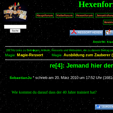
Hexenfo
Hauptforum
Heilerforum
Hexenforum
Jenseitsfor
Verein
Ansicht:
Kla
(BETA) Links zu Beitr�gen, Artikeln, Ressorts und Webseiten, die zu diesem Beitrag 
Magie-Ressort
Ausbildung zum Zauberer (
Magie:
Magie:
re[4]: Jemand hier de
*
schrieb am
20. März 2010 um 17:52 Uhr
(1681x
SebastianJu
Wie kommst du darauf dass der 40 Jahre trainiert hat?