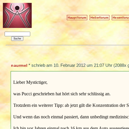
Hauptforum
Heilerforum
Hexenfor
*
schrieb am
10. Februar 2012 um 21:07 Uhr
(2088x g
naurmel
Lieber Mystictiger,
was Pucci geschrieben hat hört sich sehr schlüssig an.
Trotzdem ein weiterer Tipp: ab jetzt gilt die Konzentration d
Und wenn das noch einmal passiert, dann unbedingt medizinisc
Ich bin vor Jahren einmal nach 16 km aus dem Auto ausgestiege