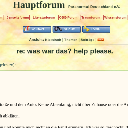
Hauptforum
Paranormal Deutschland
e.V.
um
Jenseitsforum
Literaturforum
OBE-Forum
Traumforum
Wissensforum
Ansicht:
|
|
|
Klassisch
Themen
Beiträge
re: was war das? help please.
elesen):
er Straße und dem Auto. Keine Ablenkung, nicht über Zuhause oder die 
h abklären.
n und konnte mich nicht an die Fahrt erinnern. Ich war so geschockt, 