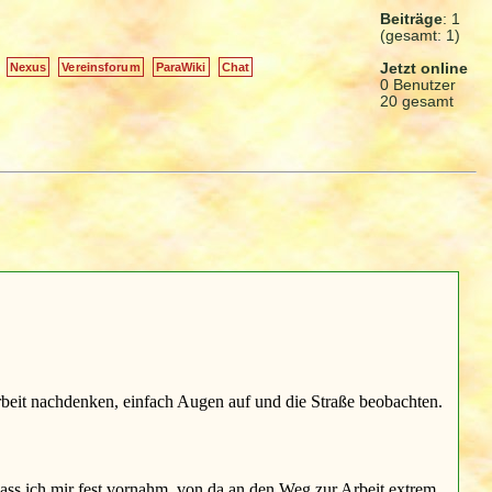
Beiträge
: 1
(gesamt: 1)
Jetzt online
Nexus
Vereinsforum
ParaWiki
Chat
0 Benutzer
20 gesamt
Arbeit nachdenken, einfach Augen auf und die Straße beobachten.
dass ich mir fest vornahm, von da an den Weg zur Arbeit extrem