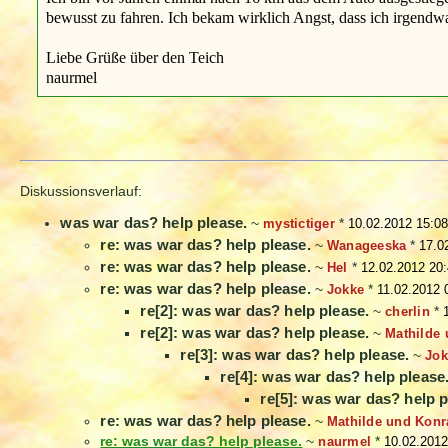
bewusst zu fahren. Ich bekam wirklich Angst, dass ich irgendwa
Liebe Grüße über den Teich
naurmel
Diskussionsverlauf:
was war das? help please.
~
mystictiger
*
10.02.2012 15:08
re: was war das? help please.
~
Wanageeska
*
17.0
re: was war das? help please.
~
Hel
*
12.02.2012 20
re: was war das? help please.
~
Jokke
*
11.02.2012 
re[2]: was war das? help please.
~
cherlin
*
re[2]: was war das? help please.
~
Mathilde
re[3]: was war das? help please.
~
Jok
re[4]: was war das? help please
re[5]: was war das? help p
re: was war das? help please.
~
Mathilde und Konr
re: was war das? help please.
~
naurmel
*
10.02.2012