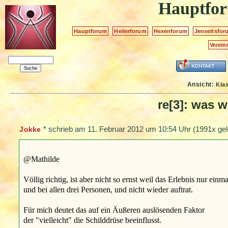
Hauptfo
Hauptforum
Heilerforum
Hexenforum
Jenseitsfor
Verein
Ansicht:
Kla
re[3]: was w
*
schrieb am
11. Februar 2012 um 10:54 Uhr
(1991x gel
Jokke
@Mathilde
Völlig richtig, ist aber nicht so ernst weil das Erlebnis nur einm
und bei allen drei Personen, und nicht wieder auftrat.
Für mich deutet das auf ein Äußeren auslösenden Faktor
der "vielleicht" die Schilddrüse beeinflusst.