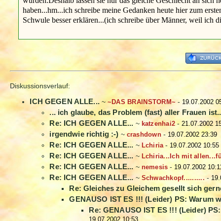
würden.Deshalb lassen sie nur das gleiche Geschlecht an sich 
haben...hm...ich schreibe meine Gedanken heute hier zum ersten
Schwule besser erklären...(ich schreibe über Männer, weil ich 
Diskussionsverlauf:
ICH GEGEN ALLE...
~
~DAS BRAINSTORM~
-
19.07.2002 0
... ich glaube, das Problem (fast) aller Frauen ist..
Re: ICH GEGEN ALLE...
~
katzenhai2
-
21.07.2002 1
irgendwie richtig :-)
~
crashdown
-
19.07.2002 23:39
Re: ICH GEGEN ALLE...
~
Lchiria
-
19.07.2002 10:55
Re: ICH GEGEN ALLE...
~
Lchiria...Ich mit allen...fü
Re: ICH GEGEN ALLE...
~
nemesis
-
19.07.2002 10:1
Re: ICH GEGEN ALLE...
~
Schwachkopf..........
-
19.
Re: Gleiches zu Gleichem gesellt sich gern
GENAUSO IST ES !!! (Leider) PS: Warum w
Re: GENAUSO IST ES !!! (Leider) PS
19.07.2002 10:53