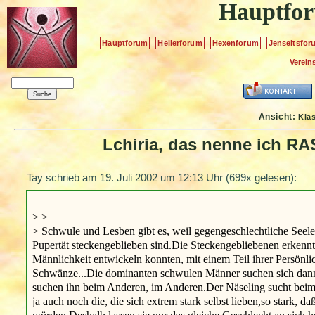
Hauptfo
Hauptforum
Heilerforum
Hexenforum
Jenseitsfor
Verein
Ansicht:
Kla
Lchiria, das nenne ich RA
Tay schrieb am
19. Juli 2002 um 12:13 Uhr
(699x gelesen):
> >
> Schwule und Lesben gibt es, weil gegengeschlechtliche Seele
Pupertät steckengeblieben sind.Die Steckengebliebenen erkennt 
Männlichkeit entwickeln konnten, mit einem Teil ihrer Persönl
Schwänze...Die dominanten schwulen Männer suchen sich dann Näs
suchen ihn beim Anderen, im Anderen.Der Näseling sucht beim an
ja auch noch die, die sich extrem stark selbst lieben,so stark, d