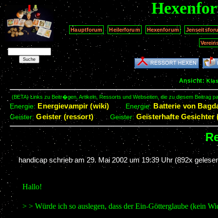
Hexenfo
Hauptforum
Heilerforum
Hexenforum
Jenseitsfor
Verein
Ansicht:
Kla
(BETA) Links zu Beitr�gen, Artikeln, Ressorts und Webseiten, die zu diesem Beitrag 
Energievampir (wiki)
Batterie von Bagda
Energie:
Energie:
Geister (ressort)
Geisterhafte Gesichter 
Geister:
Geister:
Re
handicap schrieb am
29. Mai 2002 um 19:39 Uhr
(892x gelesen
Hallo!
> > Würde ich so auslegen, dass der Ein-Götterglaube (kein Wider