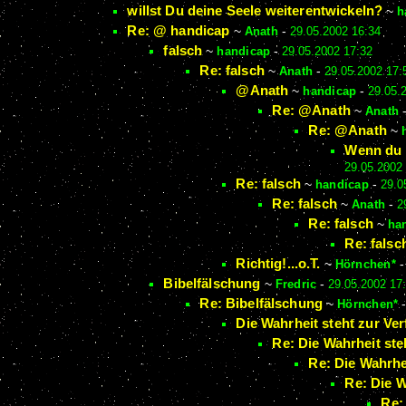
willst Du deine Seele weiterentwickeln?
~
h
Re: @ handicap
~
Anath
-
29.05.2002 16:34
falsch
~
handicap
-
29.05.2002 17:32
Re: falsch
~
Anath
-
29.05.2002 17:
@Anath
~
handicap
-
29.05.
Re: @Anath
~
Anath
Re: @Anath
~
Wenn du m
29.05.2002
Re: falsch
~
handicap
-
29.0
Re: falsch
~
Anath
-
2
Re: falsch
~
ha
Re: falsc
Richtig!...o.T.
~
Hörnchen*
Bibelfälschung
~
Fredric
-
29.05.2002 17
Re: Bibelfälschung
~
Hörnchen*
Die Wahrheit steht zur Ve
Re: Die Wahrheit ste
Re: Die Wahrhe
Re: Die W
Re: