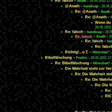
Re: falsch
~
Anath
-
29.05.2002 17:
@Anath
~
handicap
-
29.05.
Re: @Anath
~
Anath
Re: @Anath
~
Wenn du m
29.05.2002
Re: falsch
~
handicap
-
29.0
Re: falsch
~
Anath
-
2
Re: falsch
~
ha
Re: falsc
Richtig!...o.T.
~
Hörnchen*
Bibelfälschung
~
Fredric
-
29.05.2002 17
Re: Bibelfälschung
~
Hörnchen*
Die Wahrheit steht zur Ve
Re: Die Wahrheit ste
Re: Die Wahrhe
Re: Die W
Re:
RICH