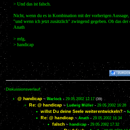
> Und das ist falsch.
Nicht, wenn du es in Kombination mit der vorherigen Aussage, di
"und wenn ich jetzt zusätzlich" zwingend gegeben. Ob das der ob
Anath
> mfg,
> handicap
Diskussionsverlauf:
@ handicap
~
Warlock
-
29.05.2002 12:17
(39)
Re: @ handicap
~
Ludwig Müller
-
29.05.2002 16:28
willst Du deine Seele weiterentwickeln?
~
h
Re: @ handicap
~
Anath
-
29.05.2002 16:34
falsch
~
handicap
-
29.05.2002 17:32