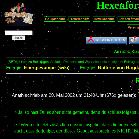
Hexenfo
Hauptforum
Heilerforum
Hexenforum
Jenseitsfor
Verein
Ansicht:
Kla
(BETA) Links zu Beitr�gen, Artikeln, Ressorts und Webseiten, die zu diesem Beitrag 
Energievampir (wiki)
Batterie von Bagda
Energie:
Energie:
R
Anath schrieb am
29. Mai 2002 um 21:40 Uhr
(676x gelesen):
> Ja, so hast Du es aber nicht gemeint, denn du schlussfolgerst
> "Wenn ich jetzt zusätzlich davon ausgehe, dass die universelle, 
auch, dass derjenige, der dieses Gebot aussprach, es NICHT ist