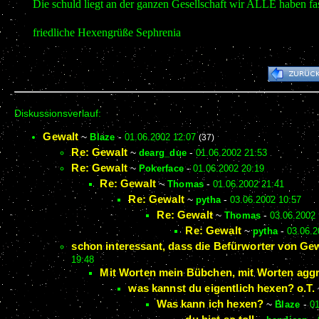
Die schuld liegt an der ganzen Gesellschaft wir ALLE haben fas
friedliche Hexengrüße Sephrenia
Diskussionsverlauf:
Gewalt
~
Blaze
-
01.06.2002 12:07
(37)
Re: Gewalt
~
dearg_due
-
01.06.2002 21:53
Re: Gewalt
~
Pokerface
-
01.06.2002 20:19
Re: Gewalt
~
Thomas
-
01.06.2002 21:41
Re: Gewalt
~
pytha
-
03.06.2002 10:57
Re: Gewalt
~
Thomas
-
03.06.2002 
Re: Gewalt
~
pytha
-
03.06.2
schon interessant, dass die Befürworter von Gewa
19:48
Mit Worten mein Bübchen, mit Worten aggre
was kannst du eigentlich hexen? o.T.
Was kann ich hexen?
~
Blaze
-
01