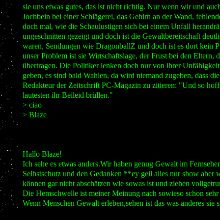
sie uns etwas gutes, das ist nicht richtig. Nur wenn wir und auc
Jochbein bei einer Schlägerei, das Gehirn an der Wand, fehlen
doch mal, wie die Schaulustigen sich bei einem Unfall herandrä
ungeschnitten gezeigt und doch ist die Gewaltbereitschaft deutl
waren, Sendungen wie DragonballZ und doch ist es dort kein Pr
unser Problem ist sie Wirtschaftslage, der Frust bei den Eltern,
übertragen. Die Politiker lenken doch nur von ihrer Unfähigkei
geben, es sind bald Wahlen, da wird niemand zugeben, dass die
Redakteur der Zeitschrift PC-Magazin zu zitieren: "Und so hoff
lautesten ihr Beileid brüllen."
> ciao
> Blaze
Hallo Blaze!
Ich sehe es etwas anders.Wir haben genug Gewalt im Fernsehe
Selbstschutz und den Gedanken **ey geil alles nur show aber 
können gar nicht abschätzen wie sowas ist und ziehen vollgetrun
Die Hemschwelle ist meiner Meinung nach sowieso schon sehr 
Wenn Menschen Gewalt erleben,sehen ist das was anderes sie 