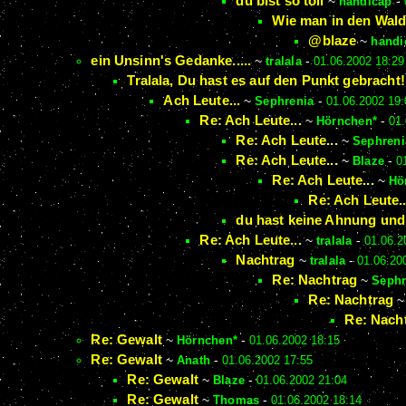
du bist so toll
~
handicap
-
Wie man in den Wald
@blaze
~
handi
ein Unsinn's Gedanke.....
~
tralala
-
01.06.2002 18:29
Tralala, Du hast es auf den Punkt gebracht!
Ach Leute...
~
Sephrenia
-
01.06.2002 19:
Re: Ach Leute...
~
Hörnchen*
-
01.
Re: Ach Leute...
~
Sephreni
Re: Ach Leute...
~
Blaze
-
0
Re: Ach Leute...
~
Hö
Re: Ach Leute..
du hast keine Ahnung und 
Re: Ach Leute...
~
tralala
-
01.06.2
Nachtrag
~
tralala
-
01.06.20
Re: Nachtrag
~
Sephr
Re: Nachtrag
Re: Nach
Re: Gewalt
~
Hörnchen*
-
01.06.2002 18:15
Re: Gewalt
~
Anath
-
01.06.2002 17:55
Re: Gewalt
~
Blaze
-
01.06.2002 21:04
Re: Gewalt
~
Thomas
-
01.06.2002 18:14