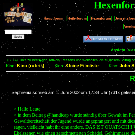
Hexenfo
Hauptforum
Heilerforum
Hexenforum
Jenseitsfor
Verein
Ansicht:
Kla
(BETA) Links zu Beitr�gen, Artikeln, Ressorts und Webseiten, die zu diesem Beitrag 
Kino (rubrik)
Kleine Filmliste
John Si
Kino:
Kino:
Kino:
R
Sephrenia schrieb am
1. Juni 2002 um 17:34 Uhr
(731x gelese
> Hallo Leute,
> in dem Beitrag @handicap wurde ständig über Gewalt im Fer
Gewaltbereitschaft der Jugend wurde angeprangert und mit di
sagen, vielleicht habt ihr eine andere, DAS IST QUATSCH!!! 
Ekelszenen wie einen zerschmetterten Schädel, Gehirnmasse di