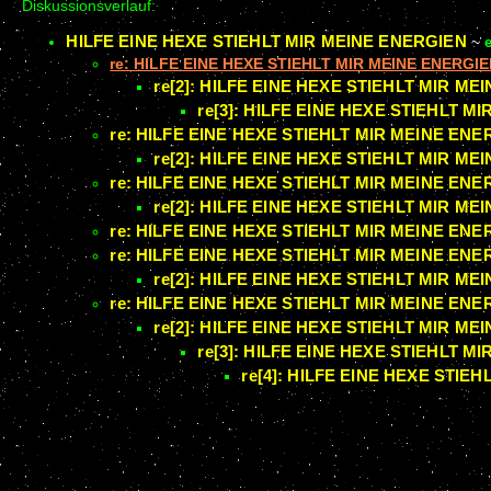
Diskussionsverlauf:
HILFE EINE HEXE STIEHLT MIR MEINE ENERGIEN
~
re: HILFE EINE HEXE STIEHLT MIR MEINE ENERGI
re[2]: HILFE EINE HEXE STIEHLT MIR ME
re[3]: HILFE EINE HEXE STIEHLT M
re: HILFE EINE HEXE STIEHLT MIR MEINE ENE
re[2]: HILFE EINE HEXE STIEHLT MIR ME
re: HILFE EINE HEXE STIEHLT MIR MEINE ENE
re[2]: HILFE EINE HEXE STIEHLT MIR ME
re: HILFE EINE HEXE STIEHLT MIR MEINE ENE
re: HILFE EINE HEXE STIEHLT MIR MEINE ENE
re[2]: HILFE EINE HEXE STIEHLT MIR ME
re: HILFE EINE HEXE STIEHLT MIR MEINE ENE
re[2]: HILFE EINE HEXE STIEHLT MIR ME
re[3]: HILFE EINE HEXE STIEHLT M
re[4]: HILFE EINE HEXE STIE