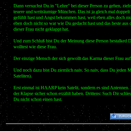
Dann versuchst Du in "Lehre" bei dieser Person zu gehen, zi
teuere und weiträumige München. Das ist ja gleich mal doppelt
gefühlt hast und Angst bekommen hast, weil eben alles doch nich
eben doch nicht so war wie Du gedacht hast und das beste aus 
dieser Frau nicht geklappt hat.
Und zum Schluß bist Du der Meinung diese Person bestalked Di
wolltest wie diese Frau.
Der einzige Mensch der sich gewollt das Karma dieser Frau aufb
Und noch dazu bist Du ziemlich naiv. So naiv, dass Du jeden Mi
Sateliten).
Erst einmal ist HAARP kein Satelit, sondern es sind Antennen.
der Klapse sicher schon erzählt haben. Drittens: Such Dir schle
Du nicht schon einen hast.