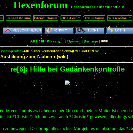
Hexenforum
Paranormal Deutschland
e.V.
um
Jenseitsforum
Literaturforum
OBE-Forum
Traumforum
Wissensforum
Ansicht:
|
|
|
Klassisch
Themen
Beiträge
passen k�nnten (
Alle bisher vermerkten Stichw�rter und URLs
):
Ausbildung zum Zauberer (wiki)
:
re[6]: Hilfe bei Gedankenkontrolle
hlende Verständnis zwischen meiner Oma und meiner Mutter ist eben da
ist *Christin*. Ich bin zwar auch *Christin* gewesen, allerdings scho
h zu bewegen. Das bringt alles nichts. Mir geht es nicht so um das *Ge