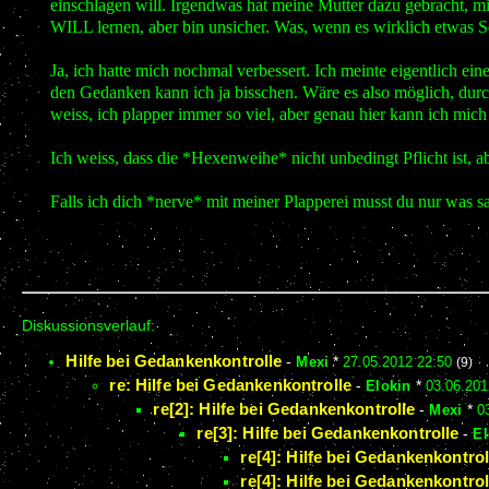
einschlagen will. Irgendwas hat meine Mutter dazu gebracht, mit
WILL lernen, aber bin unsicher. Was, wenn es wirklich etwas 
Ja, ich hatte mich nochmal verbessert. Ich meinte eigentlich e
den Gedanken kann ich ja bisschen. Wäre es also möglich, durc
weiss, ich plapper immer so viel, aber genau hier kann ich mi
Ich weiss, dass die *Hexenweihe* nicht unbedingt Pflicht ist, a
Falls ich dich *nerve* mit meiner Plapperei musst du nur was 
Diskussionsverlauf:
Hilfe bei Gedankenkontrolle
-
Mexi
*
27.05.2012 22:50
(9)
re: Hilfe bei Gedankenkontrolle
-
Elokin
*
03.06.201
re[2]: Hilfe bei Gedankenkontrolle
-
Mexi
*
0
re[3]: Hilfe bei Gedankenkontrolle
-
El
re[4]: Hilfe bei Gedankenkontrol
re[4]: Hilfe bei Gedankenkontrol