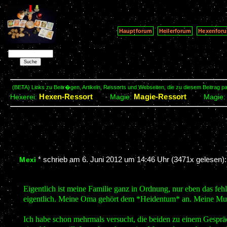
Hauptforum
Heilerforum
Hexenfor
(BETA) Links zu Beitr�gen, Artikeln, Ressorts und Webseiten, die zu diesem Beitrag 
Hexen-Ressort
Magie-Ressort
Hexerei:
Magie:
Magie
*
schrieb am
6. Juni 2012 um 14:46 Uhr
(3471x gelesen):
Mexi
Eigentlich ist meine Familie ganz in Ordnung, nur eben das fe
eigentlich. Meine Oma gehört dem *Heidentum* an. Meine Mutter 
Ich habe schon mehrmals versucht, die beiden zu einem Gespräc