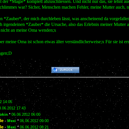
 der *Magie* komplett abzuschliessen. Und nicht nur das, sie lehnt auch 
Schlimmes war? Sicher, Menschen machen Fehler, meine Mutter auch, nu
inen *Zauber*, der mich durchleben lässt, was anscheinend da vorgefalle
h irgendeinen *Zauber* die Ursache, also das Erlebnis meiner Mutter 
ch nicht an meine Oma wenden;x
ber meine Oma ist schon etwas älter verständlicherweise;x Für sie ist e
sagen;D
2 14:05
3.06.2012 17:43
okin
*
06.06.2012 06:00
le
-
Mexi
*
06.06.2012 09:00
le
-
Mexi
*
06.06.2012 08:21