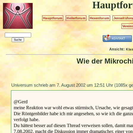
Hauptfo
Hauptforum
Heilerforum
Hexenforum
Jenseitsfor
Verein
Ansicht:
Kla
Wie der Mikrochi
Universum schrieb am
7. August 2002 um 12:51 Uhr
(1085x ge
@Gerd
meine Reaktion war wohl etwas stürmisch, Ursache, wie gesagt.
Die Röntgenbilder habe ich mir angesehen, so wie ich die gan
verfolgt habe.
Du hättest besser auf diesen Thread verweisen sollen, damit man
7.08.2002, macht die Diskussion immer dramatischer, einer von