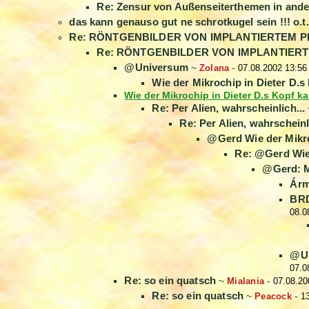
Re: Zensur von Außenseiterthemen in and
das kann genauso gut ne schrotkugel sein !!! o.t.
Re: RÖNTGENBILDER VON IMPLANTIERTEM P
Re: RÖNTGENBILDER VON IMPLANTIER
@Universum
~
Zolana
-
07.08.2002 13:56
Wie der Mikrochip in Dieter D.
Wie der Mikrochip in Dieter D.s Kopf k
Re: Per Alien, wahrscheinlich...
Re: Per Alien, wahrscheinli
@Gerd Wie der Mikro
Re: @Gerd Wie 
@Gerd: M
Árm
BRD
08.0
@Un
07.0
Re: so ein quatsch
~
Mialania
-
07.08.20
Re: so ein quatsch
~
Peacock
-
1