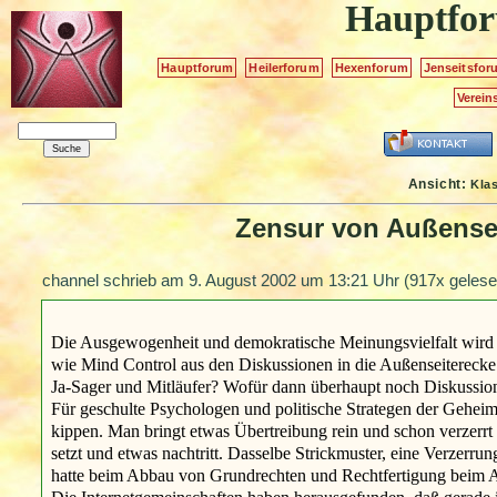
Hauptfo
Hauptforum
Heilerforum
Hexenforum
Jenseitsfor
Verein
Ansicht:
Kla
Zensur von Außense
channel schrieb am
9. August 2002 um 13:21 Uhr
(917x gelese
Die Ausgewogenheit und demokratische Meinungsvielfalt wir
wie Mind Control aus den Diskussionen in die Außenseiterecke
Ja-Sager und Mitläufer? Wofür dann überhaupt noch Diskussion
Für geschulte Psychologen und politische Strategen der Geheimd
kippen. Man bringt etwas Übertreibung rein und schon verzerrt 
setzt und etwas nachtritt. Dasselbe Strickmuster, eine Verzer
hatte beim Abbau von Grundrechten und Rechtfertigung beim A