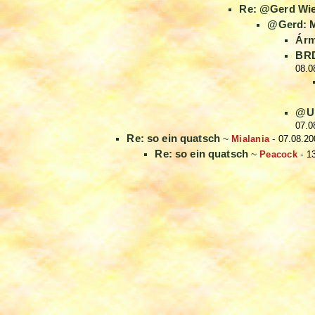
Re: @Gerd Wie 
@Gerd: M
Árm
BRD
08.0
@Un
07.0
Re: so ein quatsch
~
Mialania
-
07.08.20
Re: so ein quatsch
~
Peacock
-
1