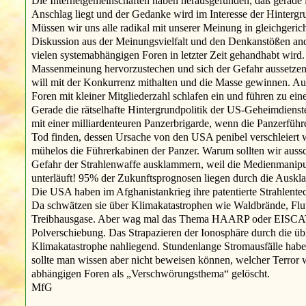
Die Internetgemeinschaften haben herausgefunden, daß gerade
Anschlag liegt und der Gedanke wird im Interesse der Hintergru
Müssen wir uns alle radikal mit unserer Meinung in gleichgerich
Diskussion aus der Meinungsvielfalt und den Denkanstößen ande
vielen systemabhängigen Foren in letzter Zeit gehandhabt wird
Massenmeinung hervorzustechen und sich der Gefahr aussetzen, 
will mit der Konkurrenz mithalten und die Masse gewinnen. Auß
Foren mit kleiner Mitgliederzahl schlafen ein und führen zu ei
Gerade die rätselhafte Hintergrundpolitik der US-Geheimdienste
mit einer milliardenteuren Panzerbrigarde, wenn die Panzerführe
Tod finden, dessen Ursache von den USA penibel verschleiert 
mühelos die Führerkabinen der Panzer. Warum sollten wir aussc
Gefahr der Strahlenwaffe ausklammern, weil die Medienmanipul
unterläuft! 95% der Zukunftsprognosen liegen durch die Auskl
Die USA haben im Afghanistankrieg ihre patentierte Strahlentec
Da schwätzen sie über Klimakatastrophen wie Waldbrände, Flut
Treibhausgase. Aber wag mal das Thema HAARP oder EISCAT anz
Polverschiebung. Das Strapazieren der Ionosphäre durch die üb
Klimakatastrophe nahliegend. Stundenlange Stromausfälle habe i
sollte man wissen aber nicht beweisen können, welcher Terror 
abhängigen Foren als „Verschwörungsthema“ gelöscht.
MfG