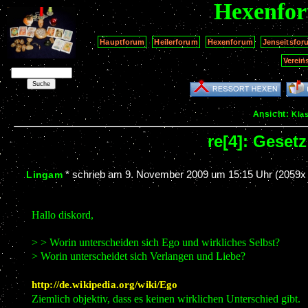
Hexenfo
Hauptforum
Heilerforum
Hexenforum
Jenseitsfor
Verein
Ansicht:
Kla
re[4]: Geset
*
schrieb am
9. November 2009 um 15:15 Uhr
(2059x 
Lingam
Hallo diskord,
> > Worin unterscheiden sich Ego und wirkliches Selbst?
> Worin unterscheidet sich Verlangen und Liebe?
http://de.wikipedia.org/wiki/Ego
Ziemlich objektiv, dass es keinen wirklichen Unterschied gibt.