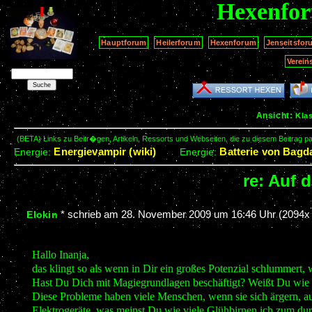
Hexenfo
Hauptforum
Heilerforum
Hexenforum
Jenseitsfor
Verein
Ansicht:
Kla
(BETA) Links zu Beitr�gen, Artikeln, Ressorts und Webseiten, die zu diesem Beitrag 
Energievampir (wiki)
Batterie von Bagda
Energie:
Energie:
re: Auf 
*
schrieb am
28. November 2009 um 16:46 Uhr
(2094x 
Elokin
Hallo Inanja,
das klingt so als wenn in Dir ein großes Potenzial schlummert
Hast Du Dich mit Magiegrundlagen beschäftigt? Weißt Du wie
Diese Probleme haben viele Menschen, wenn sie sich ärgern, aufr
Elektrogeräte..was meinst Du wie viele Glühbirnen ich zum du