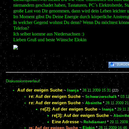
niemandem geschadet haben, Tastaturen, PC´s Elektroherde, Sta
große Last von Dir genommen, dann wird dein Leben leichter u
Im Moment gibst Du Deine Energie durch körperliche Anstreng
In welcher Gegend wohnst Du denn? Wenn Du möchtest können w
Telefon?
Ich selber komme aus Niedersachsen :)
Lieben Gruß und beste Wünsche Elokin
Diskussionsverlauf:
Auf der ewigen Suche
~
Inanja
*
28.11.2009 15:31
(22)
re: Auf der ewigen Suche
~
Schwarzerschalk
*
03.1
re: Auf der ewigen Suche
~
Absinthe
*
28.11.2009 21
re[2]: Auf der ewigen Suche
~
Inanja
*
29.11.
re[3]: Auf der ewigen Suche
~
Absinth
Eine Adresse
~
Rohdiamant
*
29.11.2009
re: Auf der ewigen Suche
~
Elokin
*
28.11.2009 16:46