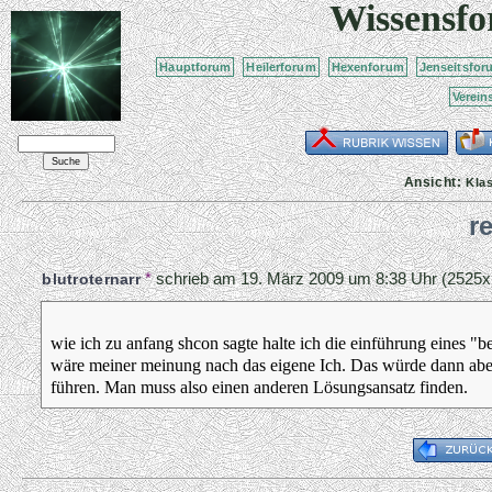
Wissensf
Hauptforum
Heilerforum
Hexenforum
Jenseitsfor
Verein
Ansicht:
Kla
r
*
schrieb am
19. März 2009 um 8:38 Uhr
(2525x 
blutroternarr
wie ich zu anfang shcon sagte halte ich die einführung eines "b
wäre meiner meinung nach das eigene Ich. Das würde dann aber 
führen. Man muss also einen anderen Lösungsansatz finden.