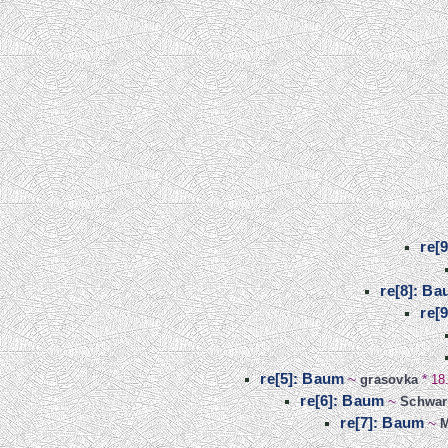
re[
re[8]: B
re[
re[5]: Baum
~
grasovka
*
18
re[6]: Baum
~
Schwar
re[7]: Baum
~
M