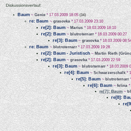
Diskussionsverlauf:
Baum
~
Genie
*
17.03.2009 18:05
(34)
re: Baum
~
grasovka
*
17.03.2009 23:10
re[2]: Baum
~
Marius
*
18.03.2009 18:10
re[2]: Baum
~
blutroternarr
*
18.03.2009 00:27
re[3]: Baum
~
grasovka
*
18.03.2009 08:5
re: Baum
~
blutroternarr
*
17.03.2009 19:28
re[2]: Baum - Juristisch
~
Martin Rieth (Grün
re[2]: Baum
~
grasovka
*
17.03.2009 22:59
re[3]: Baum
~
blutroternarr
*
18.03.2009 
re[4]: Baum
~
Schwarzerschalk
*
re[5]: Baum
~
blutroternarr
re[6]: Baum
~
felina
re[7]: Baum
~
bl
re[8]: B
re[