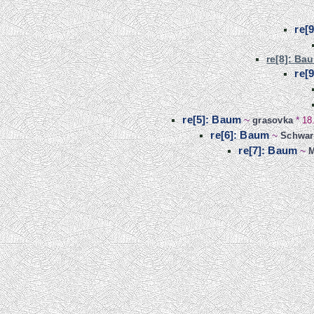
re[
re[8]: Ba
re[
re[5]: Baum
~
grasovka
*
18
re[6]: Baum
~
Schwar
re[7]: Baum
~
M