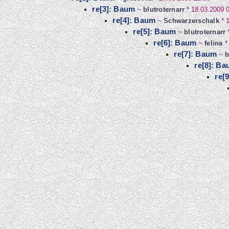
re[3]: Baum
~
blutroternarr
*
18.03.2009 
re[4]: Baum
~
Schwarzerschalk
*
re[5]: Baum
~
blutroternarr
re[6]: Baum
~
felina
re[7]: Baum
~
b
re[8]: B
re[