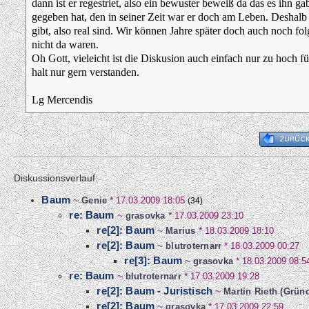
dann ist er regestriet, also ein bewuster beweiß da das es ihn g
gegeben hat, den in seiner Zeit war er doch am Leben. Deshalb d
gibt, also real sind. Wir können Jahre später doch auch noch fol
nicht da waren.
Oh Gott, vieleicht ist die Diskusion auch einfach nur zu hoch f
halt nur gern verstanden.
Lg Mercendis
Diskussionsverlauf:
Baum
~
Genie
*
17.03.2009 18:05
(34)
re: Baum
~
grasovka
*
17.03.2009 23:10
re[2]: Baum
~
Marius
*
18.03.2009 18:10
re[2]: Baum
~
blutroternarr
*
18.03.2009 00:27
re[3]: Baum
~
grasovka
*
18.03.2009 08:5
re: Baum
~
blutroternarr
*
17.03.2009 19:28
re[2]: Baum - Juristisch
~
Martin Rieth (Grün
re[2]: Baum
~
grasovka
*
17.03.2009 22:59