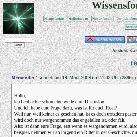
Wissensf
Hauptforum
Heilerforum
Hexenforum
Jenseitsfor
Verein
Ansicht:
Kla
r
*
schrieb am
19. März 2009 um 11:02 Uhr
(2396x g
Mercendis
Hallo,
ich beobachte schon eine weile eure Diskusion.
Und ich habe eine Frage dazu, was ist für euch Real?
Weil nur, weil keiner es gesehen hat, ist es doch trotzdem pasi
wird doch nur wargenommen das er gefallen ist, oder fält.
Also ist dann eure Frage, erst wenn es wargenommen wird, also r
beispiel, nehmen wir an ihrgend ein Ritter in der Geschichte, 