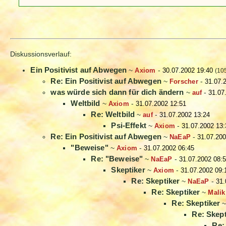
Diskussionsverlauf:
Ein Positivist auf Abwegen
~
Axiom
-
30.07.2002 19:40
(10
Re: Ein Positivist auf Abwegen
~
Forscher
-
31.07.
was würde sich dann für dich ändern
~
auf
-
31.07
Weltbild
~
Axiom
-
31.07.2002 12:51
Re: Weltbild
~
auf
-
31.07.2002 13:24
Psi-Effekt
~
Axiom
-
31.07.2002 13:
Re: Ein Positivist auf Abwegen
~
NaEaP
-
31.07.200
"Beweise"
~
Axiom
-
31.07.2002 06:45
Re: "Beweise"
~
NaEaP
-
31.07.2002 08:
Skeptiker
~
Axiom
-
31.07.2002 09:
Re: Skeptiker
~
NaEaP
-
31.
Re: Skeptiker
~
Malik
Re: Skeptiker
Re: Skept
Re: