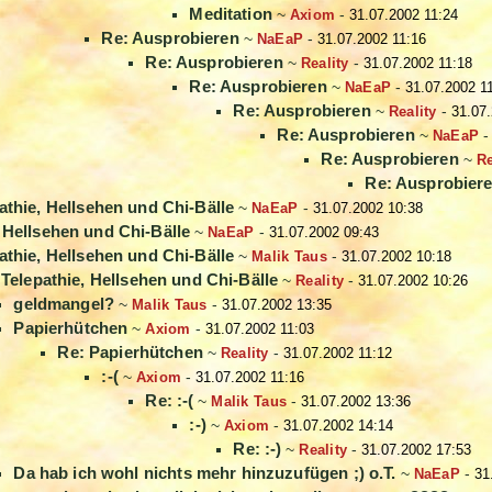
Meditation
~
Axiom
-
31.07.2002 11:24
Re: Ausprobieren
~
NaEaP
-
31.07.2002 11:16
Re: Ausprobieren
~
Reality
-
31.07.2002 11:18
Re: Ausprobieren
~
NaEaP
-
31.07.2002 1
Re: Ausprobieren
~
Reality
-
31.07
Re: Ausprobieren
~
NaEaP
Re: Ausprobieren
~
Re
Re: Ausprobier
athie, Hellsehen und Chi-Bälle
~
NaEaP
-
31.07.2002 10:38
, Hellsehen und Chi-Bälle
~
NaEaP
-
31.07.2002 09:43
athie, Hellsehen und Chi-Bälle
~
Malik Taus
-
31.07.2002 10:18
 Telepathie, Hellsehen und Chi-Bälle
~
Reality
-
31.07.2002 10:26
geldmangel?
~
Malik Taus
-
31.07.2002 13:35
Papierhütchen
~
Axiom
-
31.07.2002 11:03
Re: Papierhütchen
~
Reality
-
31.07.2002 11:12
:-(
~
Axiom
-
31.07.2002 11:16
Re: :-(
~
Malik Taus
-
31.07.2002 13:36
:-)
~
Axiom
-
31.07.2002 14:14
Re: :-)
~
Reality
-
31.07.2002 17:53
Da hab ich wohl nichts mehr hinzuzufügen ;) o.T.
~
NaEaP
-
31