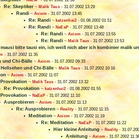
Re: Skeptiker
~
Malik Taus
-
31.07.2002 13:29
Randi
~
Axiom
-
31.07.2002 13:45
Re: Randi
~
katzenhai2
-
01.08.2002 01:51
Re: Randi
~
NaEaP
-
31.07.2002 13:48
Re: Randi
~
Axiom
-
31.07.2002 13:55
Re: Randi
~
Malik Taus
-
31.07.2002 13:53
t mausi bitte tausi ein, ich weiß nich aber ich kombinier malik un
om
-
31.07.2002 11:35
n und Chi-Bälle
~
Axiom
-
31.07.2002 09:33
, Hellsehen und Chi-Bälle
~
Malik Taus
-
31.07.2002 10:16
ion
~
Axiom
-
31.07.2002 11:07
 Provokation
~
Malik Taus
-
31.07.2002 13:32
Re: Provokation
~
katzenhai2
-
01.08.2002 01:55
 Provokation
~
NaEaP
-
31.07.2002 11:10
Ausprobieren
~
Axiom
-
31.07.2002 11:13
Re: Ausprobieren
~
Reality
-
31.07.2002 11:15
Meditation
~
Axiom
-
31.07.2002 11:19
Re: Meditation
~
NaEaP
-
31.07.2002 11:22
Hier kleine Anleitung
~
Reality
-
31.07.20
Anleitung
~
Axiom
-
31.07.2002 11:3