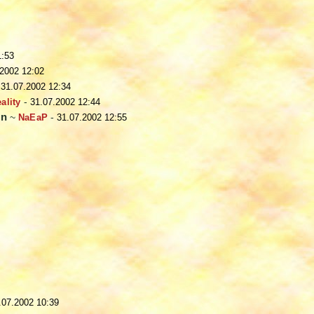
1:53
.2002 12:02
-
31.07.2002 12:34
ality
-
31.07.2002 12:44
en
~
NaEaP
-
31.07.2002 12:55
.07.2002 10:39