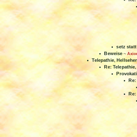
setz stat
Beweise
~
Axi
Telepathie, Hellsehe
Re: Telepathie
Provokat
Re:
Re: