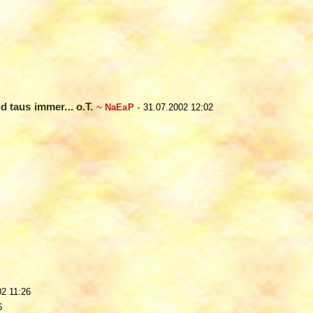
d taus immer... o.T.
~
NaEaP
-
31.07.2002 12:02
02 11:26
6