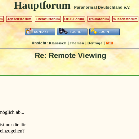
Hauptforum
Paranormal Deutschland
e.V.
um
Jenseitsforum
Literaturforum
OBE-Forum
Traumforum
Wissensforum
Ansicht:
|
|
|
Klassisch
Themen
Beiträge
Re: Remote Viewing
möglich ab...
st nur die tür
neinzugehen?