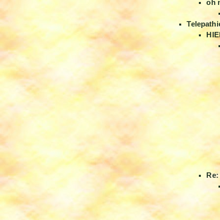
oh 
Telepathi
HIE
Re: