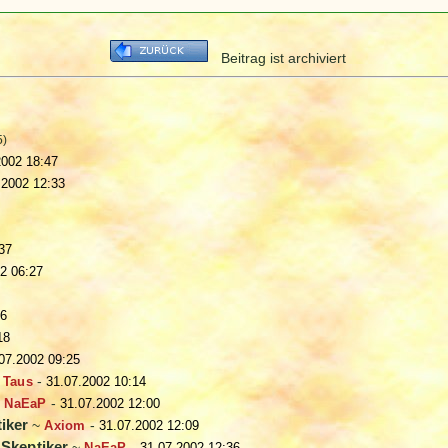
Beitrag ist archiviert
5)
2002 18:47
.2002 12:33
37
2 06:27
56
18
07.2002 09:25
 Taus
-
31.07.2002 10:14
~
NaEaP
-
31.07.2002 12:00
iker
~
Axiom
-
31.07.2002 12:09
 Skeptiker
~
NaEaP
-
31.07.2002 12:36