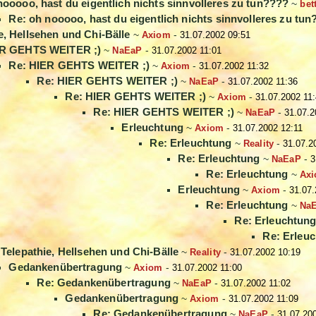
nooooo, hast du eigentlich nichts sinnvolleres zu tun????
~
bet
Re: oh nooooo, hast du eigentlich nichts sinnvolleres zu tu
e, Hellsehen und Chi-Bälle
~
Axiom
-
31.07.2002 09:51
R GEHTS WEITER ;)
~
NaEaP
-
31.07.2002 11:01
Re: HIER GEHTS WEITER ;)
~
Axiom
-
31.07.2002 11:32
Re: HIER GEHTS WEITER ;)
~
NaEaP
-
31.07.2002 11:36
Re: HIER GEHTS WEITER ;)
~
Axiom
-
31.07.2002 11
Re: HIER GEHTS WEITER ;)
~
NaEaP
-
31.07.2
Erleuchtung
~
Axiom
-
31.07.2002 12:11
Re: Erleuchtung
~
Reality
-
31.07.2
Re: Erleuchtung
~
NaEaP
-
3
Re: Erleuchtung
~
Ax
Erleuchtung
~
Axiom
-
31.07.
Re: Erleuchtung
~
Na
Re: Erleuchtun
Re: Erleu
 Telepathie, Hellsehen und Chi-Bälle
~
Reality
-
31.07.2002 10:19
Gedankenübertragung
~
Axiom
-
31.07.2002 11:00
Re: Gedankenübertragung
~
NaEaP
-
31.07.2002 11:02
Gedankenübertragung
~
Axiom
-
31.07.2002 11:09
Re: Gedankenübertragung
~
NaEaP
-
31.07.20