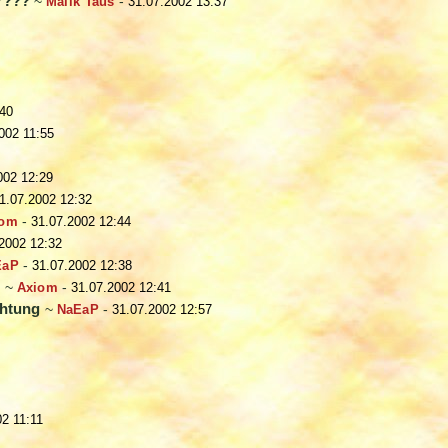
n????
~
Malik Taus
-
31.07.2002 13:37
:40
002 11:55
002 12:29
1.07.2002 12:32
iom
-
31.07.2002 12:44
2002 12:32
EaP
-
31.07.2002 12:38
g
~
Axiom
-
31.07.2002 12:41
chtung
~
NaEaP
-
31.07.2002 12:57
02 11:11