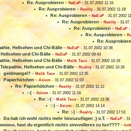
Re: Ausprobieren
~
NaEaP
-
31.07.2002 11:16
Re: Ausprobieren
~
Reality
-
31.07.2002 11:18
Re: Ausprobieren
~
NaEaP
-
31.07.2002 1
Re: Ausprobieren
~
Reality
-
31.07
Re: Ausprobieren
~
NaEaP
Re: Ausprobieren
~
Re
Re: Ausprobier
athie, Hellsehen und Chi-Bälle
~
NaEaP
-
31.07.2002 10:38
, Hellsehen und Chi-Bälle
~
NaEaP
-
31.07.2002 09:43
athie, Hellsehen und Chi-Bälle
~
Malik Taus
-
31.07.2002 10:18
 Telepathie, Hellsehen und Chi-Bälle
~
Reality
-
31.07.2002 10:26
geldmangel?
~
Malik Taus
-
31.07.2002 13:35
Papierhütchen
~
Axiom
-
31.07.2002 11:03
Re: Papierhütchen
~
Reality
-
31.07.2002 11:12
:-(
~
Axiom
-
31.07.2002 11:16
Re: :-(
~
Malik Taus
-
31.07.2002 13:36
:-)
~
Axiom
-
31.07.2002 14:14
Re: :-)
~
Reality
-
31.07.2002 17:53
Da hab ich wohl nichts mehr hinzuzufügen ;) o.T.
~
NaEaP
-
31
nooooo, hast du eigentlich nichts sinnvolleres zu tun????
~
bet