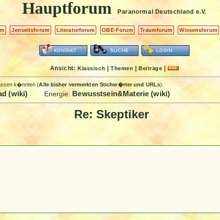
Hauptforum
Paranormal Deutschland
e.V.
um
Jenseitsforum
Literaturforum
OBE-Forum
Traumforum
Wissensforum
Ansicht:
|
|
|
Klassisch
Themen
Beiträge
passen k�nnten (
Alle bisher vermerkten Stichw�rter und URLs
):
d (wiki)
Bewusstsein&Materie (wiki)
Energie:
Re: Skeptiker