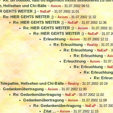
Re: oh nooooo, hast du eigentlich nichts sinnvolleres zu tu
e, Hellsehen und Chi-Bälle
~
Axiom
-
31.07.2002 09:51
R GEHTS WEITER ;)
~
NaEaP
-
31.07.2002 11:01
Re: HIER GEHTS WEITER ;)
~
Axiom
-
31.07.2002 11:32
Re: HIER GEHTS WEITER ;)
~
NaEaP
-
31.07.2002 11:36
Re: HIER GEHTS WEITER ;)
~
Axiom
-
31.07.2002 11
Re: HIER GEHTS WEITER ;)
~
NaEaP
-
31.07.2
Erleuchtung
~
Axiom
-
31.07.2002 12:11
Re: Erleuchtung
~
Reality
-
31.07.2
Re: Erleuchtung
~
NaEaP
-
3
Re: Erleuchtung
~
Ax
Erleuchtung
~
Axiom
-
31.07.
Re: Erleuchtung
~
Na
Re: Erleuchtun
Re: Erleu
 Telepathie, Hellsehen und Chi-Bälle
~
Reality
-
31.07.2002 10:19
Gedankenübertragung
~
Axiom
-
31.07.2002 11:00
Re: Gedankenübertragung
~
NaEaP
-
31.07.2002 11:02
Gedankenübertragung
~
Axiom
-
31.07.2002 11:09
Re: Gedankenübertragung
~
NaEaP
-
31.07.20
Zitat ...
~
Axiom
-
31.07.2002 11:15