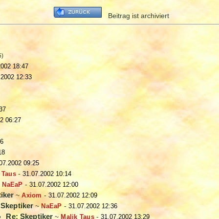
Beitrag ist archiviert
5)
2002 18:47
.2002 12:33
37
2 06:27
56
18
07.2002 09:25
 Taus
-
31.07.2002 10:14
~
NaEaP
-
31.07.2002 12:00
iker
~
Axiom
-
31.07.2002 12:09
 Skeptiker
~
NaEaP
-
31.07.2002 12:36
Re: Skeptiker
~
Malik Taus
-
31.07.2002 13:29