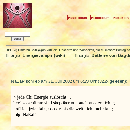
Hauptforum
Heilerforum
Hexenfor
(BETA) Links zu Beitr�gen, Artikeln, Ressorts und Webseiten, die zu diesem Beitrag 
Energievampir (wiki)
Batterie von Bagda
Energie:
Energie:
NaEaP schrieb am
31. Juli 2002 um 6:29 Uhr
(823x gelesen):
> jede Chi-Energie auslöscht ...
hey! so schlimm sind skeptiker nun auch wieder nicht ;)
hoff ich jedenfalls, sonst gibts die welt nicht mehr lang...
mlg. NaEaP