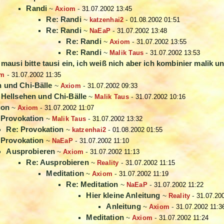
Randi
~
Axiom
-
31.07.2002 13:45
Re: Randi
~
katzenhai2
-
01.08.2002 01:51
Re: Randi
~
NaEaP
-
31.07.2002 13:48
Re: Randi
~
Axiom
-
31.07.2002 13:55
Re: Randi
~
Malik Taus
-
31.07.2002 13:53
t mausi bitte tausi ein, ich weiß nich aber ich kombinier malik un
om
-
31.07.2002 11:35
n und Chi-Bälle
~
Axiom
-
31.07.2002 09:33
, Hellsehen und Chi-Bälle
~
Malik Taus
-
31.07.2002 10:16
ion
~
Axiom
-
31.07.2002 11:07
 Provokation
~
Malik Taus
-
31.07.2002 13:32
Re: Provokation
~
katzenhai2
-
01.08.2002 01:55
 Provokation
~
NaEaP
-
31.07.2002 11:10
Ausprobieren
~
Axiom
-
31.07.2002 11:13
Re: Ausprobieren
~
Reality
-
31.07.2002 11:15
Meditation
~
Axiom
-
31.07.2002 11:19
Re: Meditation
~
NaEaP
-
31.07.2002 11:22
Hier kleine Anleitung
~
Reality
-
31.07.20
Anleitung
~
Axiom
-
31.07.2002 11:3
Meditation
~
Axiom
-
31.07.2002 11:24