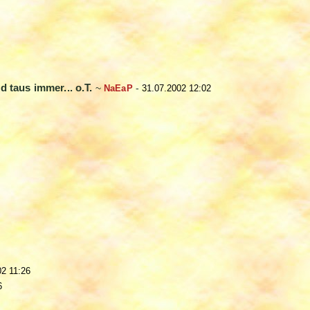
d taus immer... o.T.
~
NaEaP
-
31.07.2002 12:02
02 11:26
6