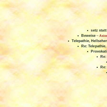
setz stat
Beweise
~
Axi
Telepathie, Hellsehe
Re: Telepathie
Provokat
Re:
Re: