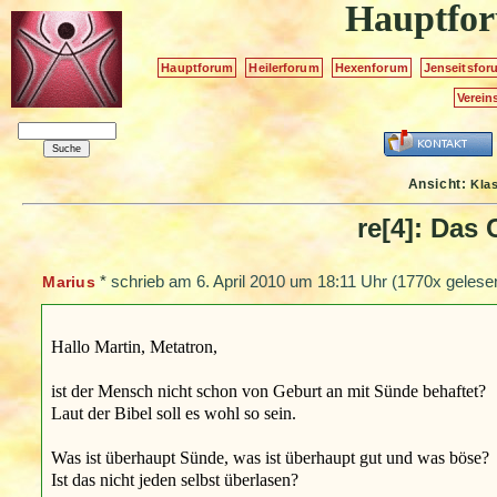
Hauptfo
Hauptforum
Heilerforum
Hexenforum
Jenseitsfor
Verein
Ansicht:
Kla
re[4]: Das 
*
schrieb am
6. April 2010 um 18:11 Uhr
(1770x gelesen
Marius
Hallo Martin, Metatron,
ist der Mensch nicht schon von Geburt an mit Sünde behaftet?
Laut der Bibel soll es wohl so sein.
Was ist überhaupt Sünde, was ist überhaupt gut und was böse?
Ist das nicht jeden selbst überlasen?