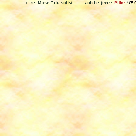
re: Mose " du sollst......." ach herjeee
~
Pillar
*
05.