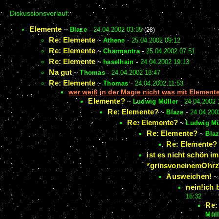
Diskussionsverlauf:
Elemente
~
Blaze
-
24.04.2002 03:35
(28)
Re: Elemente
~
Athene
-
25.04.2002 09:12
Re: Elemente
~
Charmantra
-
25.04.2002 07:51
Re: Elemente
~
haselhain
-
24.04.2002 19:13
Na gut
~
Thomas
-
24.04.2002 18:47
Re: Elemente
~
Thomas
-
24.04.2002 11:53
wer weiß in der Magie nicht was mit Element
Elemente?
~
Ludwig Müller
-
24.04.2002 
Re: Elemente?
~
Blaze
-
24.04.200
Re: Elemente?
~
Ludwig Mü
Re: Elemente?
~
Bla
Re: Elemente?
ist es nicht schön 
*grinsvoneinemOhrz
Ausweichen!
nein!ich 
16:32
Re:
Müll