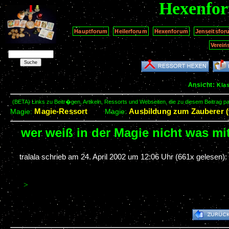
Hexenfo
Hauptforum
Heilerforum
Hexenforum
Jenseitsfor
Verein
Ansicht:
Kla
(BETA) Links zu Beitr�gen, Artikeln, Ressorts und Webseiten, die zu diesem Beitrag 
Magie-Ressort
Ausbildung zum Zauberer (
Magie:
Magie:
wer weiß in der Magie nicht was mi
tralala schrieb am
24. April 2002 um 12:06 Uhr
(661x gelesen):
>