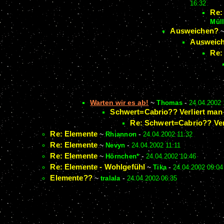
16:32
Re:
Müll
Ausweichen?
Ausweich
Re:
Warten wir es ab!
~
Thomas
-
24.04.2002 
Schwert=Cabrio?? Verliert man 
Re: Schwert=Cabrio?? Verl
Re: Elemente
~
Rhiannon
-
24.04.2002 11:32
Re: Elemente
~
Nevyn
-
24.04.2002 11:11
Re: Elemente
~
Hörnchen*
-
24.04.2002 10:46
Re: Elemente - Wohlgefühl
~
Tika
-
24.04.2002 09:04
Elemente??
~
tralala
-
24.04.2002 06:35