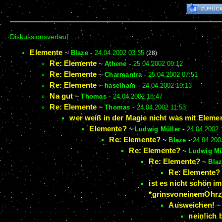
Diskussionsverlauf:
Elemente
~
Blaze
-
24.04.2002 03:35
(28)
Re: Elemente
~
Athene
-
25.04.2002 09:12
Re: Elemente
~
Charmantra
-
25.04.2002 07:51
Re: Elemente
~
haselhain
-
24.04.2002 19:13
Na gut
~
Thomas
-
24.04.2002 18:47
Re: Elemente
~
Thomas
-
24.04.2002 11:53
wer weiß in der Magie nicht was mit Eleme
Elemente?
~
Ludwig Müller
-
24.04.2002 
Re: Elemente?
~
Blaze
-
24.04.200
Re: Elemente?
~
Ludwig Mü
Re: Elemente?
~
Bla
Re: Elemente?
ist es nicht schön 
*grinsvoneinemOhrz
Ausweichen!
nein!ich 