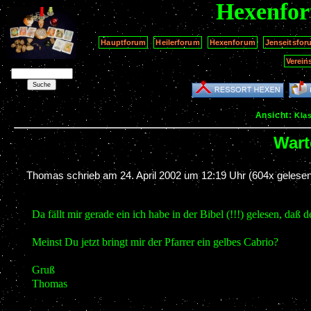
Hexenfo
Hauptforum
Heilerforum
Hexenforum
Jenseitsfor
Verein
Ansicht:
Kla
Wart
Thomas schrieb am
24. April 2002 um 12:19 Uhr
(604x gelesen
Da fällt mir gerade ein ich habe in der Bibel (!!!) gelesen, da
Meinst Du jetzt bringt mir der Pfarrer ein gelbes Cabrio?
Gruß
Thomas