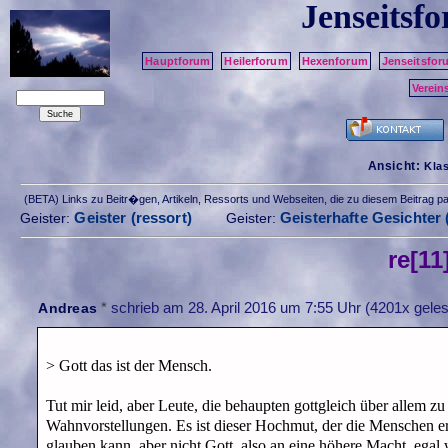
Jenseitsf
Hauptforum
Heilerforum
Hexenforum
Jenseitsfor
Verein
Ansicht:
Kla
(BETA) Links zu Beitr�gen, Artikeln, Ressorts und Webseiten, die zu diesem Beitrag 
Geister (ressort)
Geisterhafte Gesichter 
Geister:
Geister:
re[11
*
schrieb am
28. April 2016 um 7:55 Uhr
(4201x geles
Andreas
> Gott das ist der Mensch.
Tut mir leid, aber Leute, die behaupten gottgleich über allem z
Wahnvorstellungen. Es ist dieser Hochmut, der die Menschen er
glauben kann, aber nicht Gott, also an eine höhere Macht, egal 