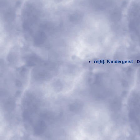
re[6]: Kindergeist
-
D