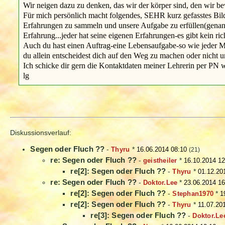
Wir neigen dazu zu denken, das wir der körper sind, den wir be
Für mich persönlich macht folgendes, SEHR kurz gefasstes Bi
Erfahrungen zu sammeln und unsere Aufgabe zu erfüllen(genannt 
Erfahrung...jeder hat seine eigenen Erfahrungen-es gibt kein ric
Auch du hast einen Auftrag-eine Lebensaufgabe-so wie jeder 
du allein entscheidest dich auf den Weg zu machen oder nicht u
Ich schicke dir gern die Kontaktdaten meiner Lehrerin per PN 
lg
Diskussionsverlauf:
Segen oder Fluch ??
-
Thyru
*
16.06.2014 08:10
(21)
re: Segen oder Fluch ??
-
geistheiler
*
16.10.2014 12
re[2]: Segen oder Fluch ??
-
Thyru
*
01.12.20
re: Segen oder Fluch ??
-
Doktor.Lee
*
23.06.2014 16
re[2]: Segen oder Fluch ??
-
Stephan1970
*
1
re[2]: Segen oder Fluch ??
-
Thyru
*
11.07.20
re[3]: Segen oder Fluch ??
-
Doktor.Le