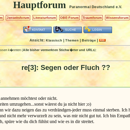
Hauptforum
Paranormal Deutschland
e.V.
um
Jenseitsforum
Literaturforum
OBE-Forum
Traumforum
Wissensforum
Ansicht:
|
|
|
Klassisch
Themen
Beiträge
passen k�nnten (
Alle bisher vermerkten Stichw�rter und URLs
):
re[3]: Segen oder Fluch ??
:
u annehmen möchtest oder nicht.
ten umzugehen...sonst wärest du ja nicht hier ;o)
nn wir dazu neigen das zu verdrändgen-jeder muss einmal sterben. Ich h
d nicht mehr verwurzelt zu sein, was mir nicht gut tut. Ich bin Empat
ch, spüre wie du dich fühlst und wie es in dir streitet.