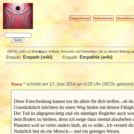
Hauptforum
Heilerforum
Hexenfor
(BETA) Links zu Beitr�gen, Artikeln, Ressorts und Webseiten, die zu diesem Beitrag 
Empath (wiki)
Empathie (wiki)
Empath:
Empath:
*
schrieb am
17. Juni 2014 um 6:29 Uhr
(2672x gelesen)
Nana
Diese Entscheidung kannst nur du allein für dich treffen...ob d
Grundsätzlich möchtest du einen Weg finden mit deinen Fähigkei
Der Tod ist allgegenwärtig und ein ständiger Begleiter auch we
dem Boden zu bleiben, denn ich neige dazu mental abzuheben un
Planeten weil so vieles anders läuft, als es sollte...ich versteh di
Natürlich bist du ein Mensch--- und ein geistiges Wesen.