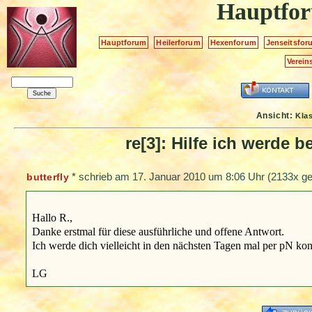
Hauptfo
Hauptforum
Heilerforum
Hexenforum
Jenseitsfor
Verein
Ansicht:
Kla
re[3]: Hilfe ich werde 
*
schrieb am
17. Januar 2010 um 8:06 Uhr
(2133x ge
butterfly
Hallo R.,
Danke erstmal für diese ausführliche und offene Antwort.
Ich werde dich vielleicht in den nächsten Tagen mal per pN kon
LG