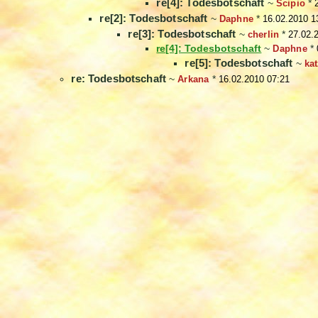
re[4]: Todesbotschaft
~
Scipio
*
re[2]: Todesbotschaft
~
Daphne
*
16.02.2010 1
re[3]: Todesbotschaft
~
cherlin
*
27.02.
re[4]: Todesbotschaft
~
Daphne
*
re[5]: Todesbotschaft
~
ka
re: Todesbotschaft
~
Arkana
*
16.02.2010 07:21