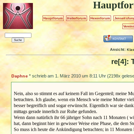
Hauptfo
Hauptforum
Heilerforum
Hexenforum
Jenseitsfor
Verein
Ansicht:
Kla
re[4]:
*
schrieb am
1. März 2010 um 8:11 Uhr
(2198x gelese
Daphne
Nein, also so stimmt es auf keinem Fall im Gegenteil; meine Mu
betrachten. Ich glaube, wenn ein Mensch wie meine Mutter vie
besser begreiflich und sogar erwünscht. Eigentlich war sie dank
mittags gerade innerlich zur Ruhe gefunden.
Wenn dann natürlich ihr 66 jähriger Sohn nach 11 Monaten ( wi
hat, dann beginnt hier in gewisser Weise eine Phase, die dem 
So muss ich heute die Ankündigung betrachten; in 11 Monaten