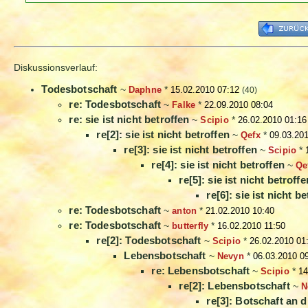
Diskussionsverlauf:
Todesbotschaft
~
Daphne
*
15.02.2010 07:12
(40)
re: Todesbotschaft
~
Falke
*
22.09.2010 08:04
re: sie ist nicht betroffen
~
Scipio
*
26.02.2010 01:16
re[2]: sie ist nicht betroffen
~
Qefx
*
09.03.20
re[3]: sie ist nicht betroffen
~
Scipio
*
re[4]: sie ist nicht betroffen
~
Qe
re[5]: sie ist nicht betroffe
re[6]: sie ist nicht b
re: Todesbotschaft
~
anton
*
21.02.2010 10:40
re: Todesbotschaft
~
butterfly
*
16.02.2010 11:50
re[2]: Todesbotschaft
~
Scipio
*
26.02.2010 01
Lebensbotschaft
~
Nevyn
*
06.03.2010 0
re: Lebensbotschaft
~
Scipio
*
14
re[2]: Lebensbotschaft
~
N
re[3]: Botschaft an 