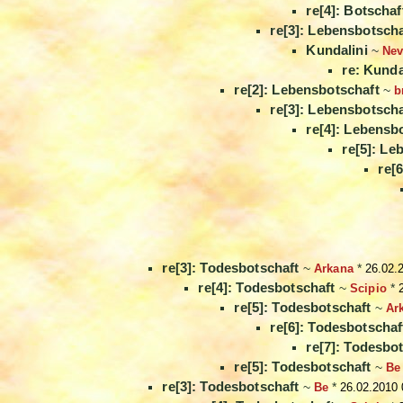
re[4]: Botschaft
re[3]: Lebensbotscha
Kundalini
~
Ne
re: Kunda
re[2]: Lebensbotschaft
~
b
re[3]: Lebensbotscha
re[4]: Lebensb
re[5]: Le
re[6
re[3]: Todesbotschaft
~
Arkana
*
26.02.
re[4]: Todesbotschaft
~
Scipio
*
re[5]: Todesbotschaft
~
Ar
re[6]: Todesbotschaf
re[7]: Todesbo
re[5]: Todesbotschaft
~
Be
re[3]: Todesbotschaft
~
Be
*
26.02.2010 