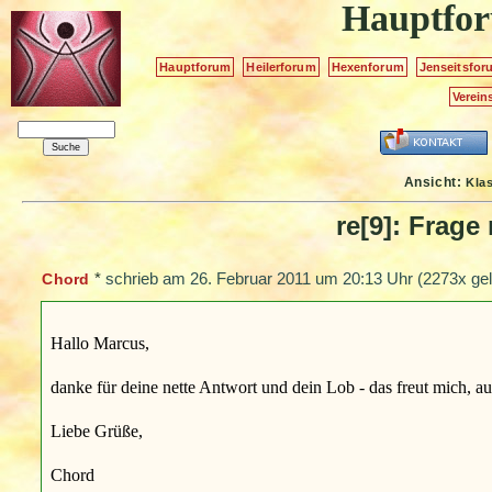
Hauptfo
Hauptforum
Heilerforum
Hexenforum
Jenseitsfor
Verein
Ansicht:
Kla
re[9]: Frag
*
schrieb am
26. Februar 2011 um 20:13 Uhr
(2273x gel
Chord
Hallo Marcus,
danke für deine nette Antwort und dein Lob - das freut mich, au
Liebe Grüße,
Chord