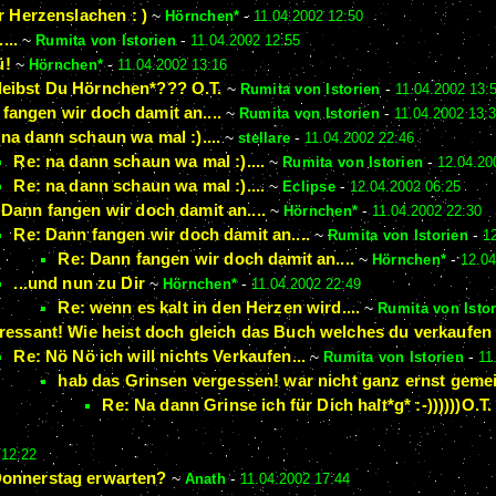
r Herzenslachen : )
~
Hörnchen*
-
11.04.2002 12:50
...
~
Rumita von Istorien
-
11.04.2002 12:55
ü!
~
Hörnchen*
-
11.04.2002 13:16
leibst Du Hörnchen*??? O.T.
~
Rumita von Istorien
-
11.04.2002 13:
fangen wir doch damit an....
~
Rumita von Istorien
-
11.04.2002 13:
 na dann schaun wa mal :)....
~
stellare
-
11.04.2002 22:46
Re: na dann schaun wa mal :)....
~
Rumita von Istorien
-
12.04.20
Re: na dann schaun wa mal :)....
~
Eclipse
-
12.04.2002 06:25
 Dann fangen wir doch damit an....
~
Hörnchen*
-
11.04.2002 22:30
Re: Dann fangen wir doch damit an....
~
Rumita von Istorien
-
1
Re: Dann fangen wir doch damit an....
~
Hörnchen*
-
12.04
...und nun zu Dir
~
Hörnchen*
-
11.04.2002 22:49
Re: wenn es kalt in den Herzen wird....
~
Rumita von Isto
eressant! Wie heist doch gleich das Buch welches du verkaufe
Re: Nö Nö ich will nichts Verkaufen...
~
Rumita von Istorien
-
11
hab das Grinsen vergessen! war nicht ganz ernst gemein
Re: Na dann Grinse ich für Dich halt*g* :-))))))O.T.
 12:22
Donnerstag erwarten?
~
Anath
-
11.04.2002 17:44