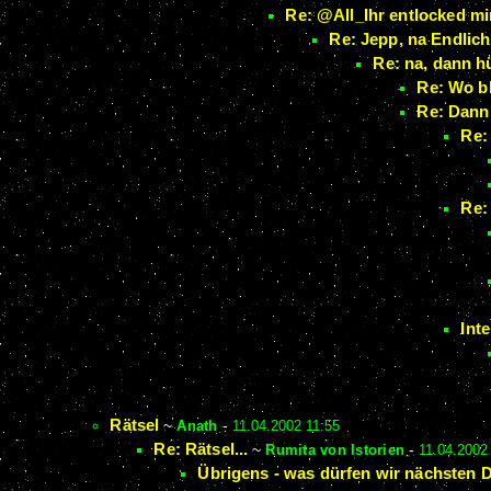
Re: @All_Ihr entlocked mi
Re: Jepp, na Endlich.
Re: na, dann h
Re: Wo b
Re: Dann 
Re:
Re:
Int
Rätsel
~
Anath
-
11.04.2002 11:55
Re: Rätsel...
~
Rumita von Istorien
-
11.04.2002
Übrigens - was dürfen wir nächsten 