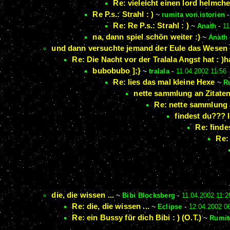
Re: vieleicht einen lord helmche
Re P.s.: Strahl : )
~
rumita von istorien
Re: Re P.s.: Strahl : )
~
Anath
-
11
na, dann spiel schön weiter :)
~
Anath
und dann versuchte jemand der Eule das Wesen 
Re: Die Nacht vor der Tralala Angst hat : )
bubobubo ];}
~
tralala
-
11.04.2002 11:56
Re: lies das mal kleine Hexe
~
Ru
nette sammlung an Zitaten
Re: nette sammlung 
findest du??? 
Re: finde
Re:
die, die wissen ...
~
Bibi Blocksberg
-
11.04.2002 11:2
Re: die, die wissen ...
~
Eclipse
-
12.04.2002 0
Re: ein Bussy für dich Bibi : ) (O.T.)
~
Rumit