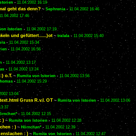
storien
-
11.04.2002 16:19
nmal geht das denn?
~
Sephrenia
-
11.04.2002 16:46
11.04.2002 17:46
von Istorien
-
11.04.2002 17:19
eln und gefüttert......)ot
~
tralala
-
11.04.2002 15:40
era
-
11.04.2002 15:34
rien
-
11.04.2002 16:56
n
-
11.04.2002 13:17
as
-
11.04.2002 13:24
:) o.T.
~
Rumita von Istorien
-
11.04.2002 13:56
homas
-
11.04.2002 15:29
2002 13:04
text.html Gruss R.v.I. OT
~
Rumita von Istorien
-
11.04.2002 13:06
13:37
örnchen*
-
11.04.2002 12:15
 )
~
Rumita von Istorien
-
11.04.2002 12:28
chen : )
~
Hörnchen*
-
11.04.2002 12:39
enslachen : )
~
Rumita von Istorien
-
11.04.2002 12:47