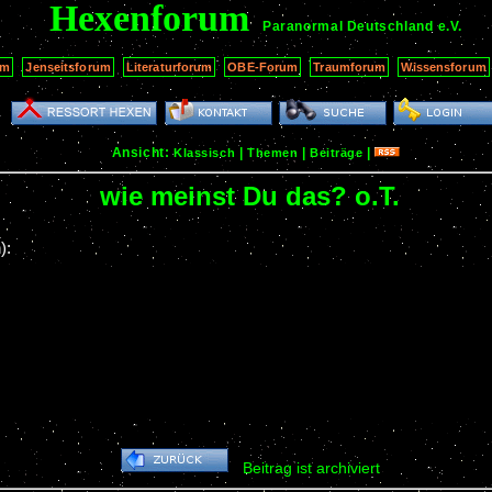
Hexenforum
Paranormal Deutschland
e.V.
um
Jenseitsforum
Literaturforum
OBE-Forum
Traumforum
Wissensforum
Ansicht:
|
|
|
Klassisch
Themen
Beiträge
wie meinst Du das? o.T.
):
Beitrag ist archiviert