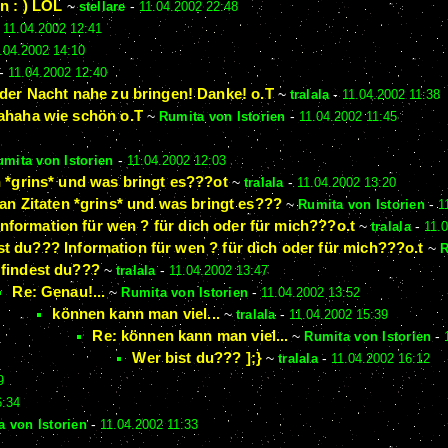
n : ) LOL
~
stellare
-
11.04.2002 22:48
-
11.04.2002 12:41
.04.2002 14:10
-
11.04.2002 12:40
der Nacht nahe zu bringen! Danke! o.T
~
tralala
-
11.04.2002 11:38
hahaha wie schön o.T
~
Rumita von Istorien
-
11.04.2002 11:45
mita von Istorien
-
11.04.2002 12:03
 *grins* und was bringt es???ot
~
tralala
-
11.04.2002 13:20
an Zitaten *grins* und was bringt es???
~
Rumita von Istorien
-
1
Information für wen ? für dich oder für mich???o.t
~
tralala
-
11.
st du??? Information für wen ? für dich oder für mich???o.t
~
R
 findest du???
~
tralala
-
11.04.2002 13:47
Re: Genau!...
~
Rumita von Istorien
-
11.04.2002 13:52
können kann man viel...
~
tralala
-
11.04.2002 15:39
Re: können kann man viel...
~
Rumita von Istorien
-
Wer bist du??? ];}
~
tralala
-
11.04.2002 16:12
9
6:34
a von Istorien
-
11.04.2002 11:33