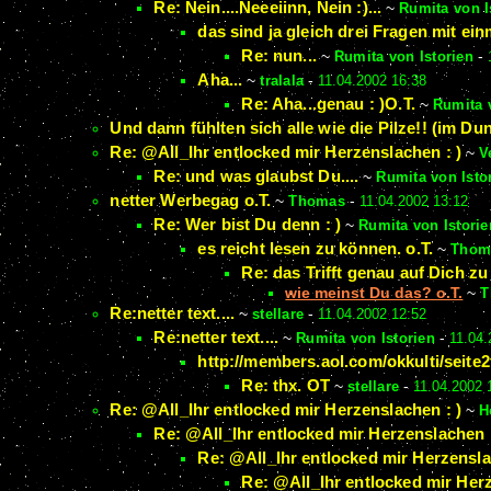
Re: Nein....Neeeiinn, Nein :)...
~
Rumita von I
das sind ja gleich drei Fragen mit ei
Re: nun...
~
Rumita von Istorien
-
Aha...
~
tralala
-
11.04.2002 16:38
Re: Aha...genau : )O.T.
~
Rumita 
Und dann fühlten sich alle wie die Pilze!! (im Dunk
Re: @All_Ihr entlocked mir Herzenslachen : )
~
V
Re: und was glaubst Du....
~
Rumita von Isto
netter Werbegag o.T.
~
Thomas
-
11.04.2002 13:12
Re: Wer bist Du denn : )
~
Rumita von Istorie
es reicht lesen zu können. o.T.
~
Thom
Re: das Trifft genau auf Dich zu 
wie meinst Du das? o.T.
~
T
Re:netter text....
~
stellare
-
11.04.2002 12:52
Re:netter text....
~
Rumita von Istorien
-
11.04.
http://members.aol.com/okkulti/seite2
Re: thx. OT
~
stellare
-
11.04.2002 
Re: @All_Ihr entlocked mir Herzenslachen : )
~
H
Re: @All_Ihr entlocked mir Herzenslachen :
Re: @All_Ihr entlocked mir Herzensla
Re: @All_Ihr entlocked mir Herz