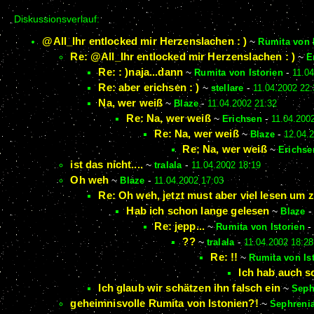
Diskussionsverlauf:
@All_Ihr entlocked mir Herzenslachen : )
~
Rumita von 
Re: @All_Ihr entlocked mir Herzenslachen : )
~
E
Re: : )naja...dann
~
Rumita von Istorien
-
11.04
Re: aber erichsen : )
~
stellare
-
11.04.2002 22:
Na, wer weiß
~
Blaze
-
11.04.2002 21:32
Re: Na, wer weiß
~
Erichsen
-
11.04.200
Re: Na, wer weiß
~
Blaze
-
12.04.
Re: Na, wer weiß
~
Erichse
ist das nicht....
~
tralala
-
11.04.2002 18:19
Oh weh
~
Blaze
-
11.04.2002 17:03
Re: Oh weh, jetzt must aber viel lesen um z
Hab ich schon lange gelesen
~
Blaze
Re: jepp...
~
Rumita von Istorien
-
??
~
tralala
-
11.04.2002 18:28
Re: !!
~
Rumita von Is
Ich hab auch s
Ich glaub wir schätzen ihn falsch ein
~
Seph
geheimnisvolle Rumita von Istonien?!
~
Sephreni