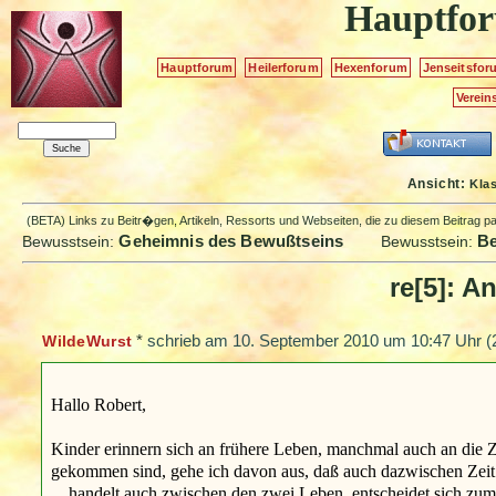
Hauptfo
Hauptforum
Heilerforum
Hexenforum
Jenseitsfor
Verein
Ansicht:
Kla
(BETA) Links zu Beitr�gen, Artikeln, Ressorts und Webseiten, die zu diesem Beitrag 
Geheimnis des Bewußtseins
Be
Bewusstsein:
Bewusstsein:
re[5]: A
*
schrieb am
10. September 2010 um 10:47 Uhr
(
WildeWurst
Hallo Robert,
Kinder erinnern sich an frühere Leben, manchmal auch an die 
gekommen sind, gehe ich davon aus, daß auch dazwischen Zeit 
... handelt auch zwischen den zwei Leben, entscheidet sich zum