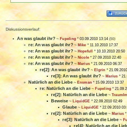
Diskussionsverlauf:
An was glaubt ihr?
~
Fupeling
*
03.09.2010 13:14
(50)
re: An was glaubt ihr?
~
Mike
*
11.10.2010 17:37
re: An was glaubt ihr?
~
Hopefull
*
10.10.2010 20:50
re: An was glaubt ihr?
~
Nicole
*
27.09.2010 22:40
re: An was glaubt ihr?
~
Marius
*
21.09.2010 06:37
re[2]: An was glaubt ihr?
~
Elgrin
*
21.09.2010
re[3]: An was glaubt ihr?
~
Marius
*
21.
Natürlich an die Liebe
~
Ensman
*
15.09.2010 13:37
re: Natürlich an die Liebe
~
Fupeling
*
21.09.
re[2]: Natürlich an die Liebe
~
TraumI
Beweise
~
LiquidGE
*
22.09.2010 02:49
Glaube
~
LiquidGE
*
22.09.2010 03
re[2]: Natürlich an die Liebe
~
Marius
re[3]: Natürlich an die Liebe
~
F
re[4]: Natürlich an die Lie