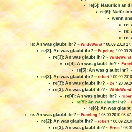
re[5]: Natürlich an d
re[6]: Natürlic
wenn uns 
re:
re:
re:
re: An was glaubt ihr?
~
WildeWurst
*
08.09.2010 17:
re[2]: An was glaubt ihr?
~
Fupeling
*
09.09.2
re[3]: An was glaubt ihr?
~
WildeWurst
re[4]: An was glaubt ihr?
~
Fupel
re[5]: An was glaubt ihr?
re[2]: An was glaubt ihr?
~
robert
*
09.09.2010
re[3]: An was glaubt ihr?
~
Be
*
20.09.2
re[3]: An was glaubt ihr?
~
WildeWurst
re[4]: An was glaubt ihr?
~
rober
re[5]: An was glaubt ihr?
~
re[6]: An was glaubt
re: An was glaubt ihr?
~
Fupeling
*
08.09.2010 08:47
re[2]: An was glaubt ihr?
~
robert
*
08.09.2010
re[3]: An was glaubt ihr?
~
Ernst
*
08.0